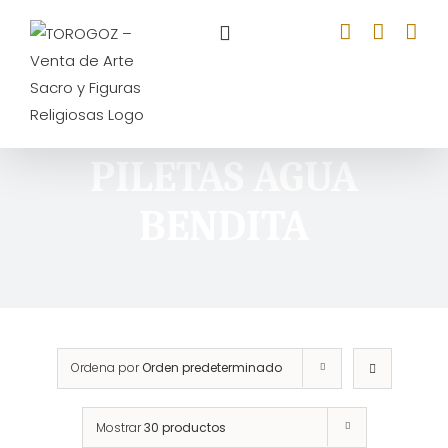
Saltar
al
contenido
PILETAS AGUA
BENDITA
Ordena por
Orden predeterminado
Mostrar
30 productos