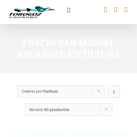
Saltar
al
contenido
PRECIO SAN MIGUEL
ARCÁNGEL ESCULTURA
Ordena por
Puntuar
Mostrar
90 productos